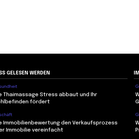
SS GELESEN WERDEN
I
undheit
G
e Thaimassage Stress abbaut und Ihr
W
hlbefinden fördert
G
chäft
G
e Immobilienbewertung den Verkaufsprozess
W
rer Immobilie vereinfacht
P