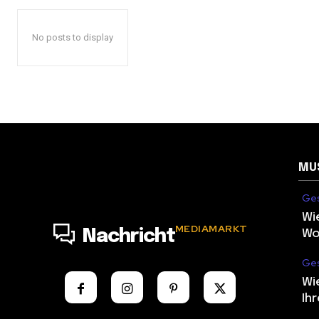
No posts to display
MU
Ges
Wi
MEDIAMARKT
Nachricht
Wo
Ges
Wi
Ih