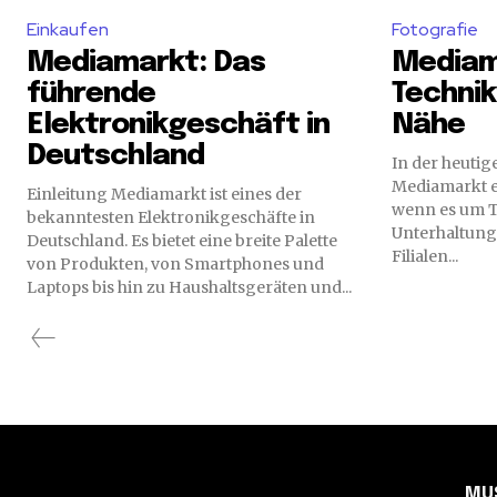
Einkaufen
Fotografie
Mediamarkt: Das
Mediam
führende
Technikv
Elektronikgeschäft in
Nähe
Deutschland
In der heutige
Mediamarkt ei
Einleitung Mediamarkt ist eines der
wenn es um T
bekanntesten Elektronikgeschäfte in
Unterhaltungs
Deutschland. Es bietet eine breite Palette
Filialen...
von Produkten, von Smartphones und
Laptops bis hin zu Haushaltsgeräten und...
MU