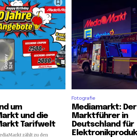
Fotografie
und um
Mediamarkt: Der
arkt und die
Marktführer in
arkt Tarifwelt
Deutschland für
Elektronikprodu
ediaMarkt zählt zu den