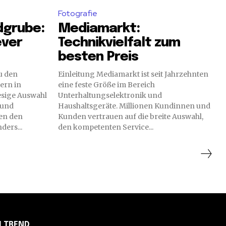
Fotografie
dgrube:
Mediamarkt:
ever
Technikvielfalt zum
besten Preis
u den
Einleitung Mediamarkt ist seit Jahrzehnten
ern in
eine feste Größe im Bereich
iesige Auswahl
Unterhaltungselektronik und
 und
Haushaltsgeräte. Millionen Kundinnen und
en den
Kunden vertrauen auf die breite Auswahl,
ders...
den kompetenten Service...
M TREND