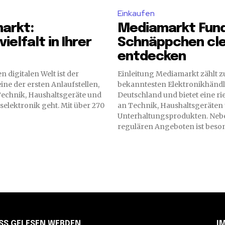
Einkaufen
arkt:
Mediamarkt Fun
ielfalt in Ihrer
Schnäppchen cl
entdecken
n digitalen Welt ist der
Einleitung Mediamarkt zählt z
ne der ersten Anlaufstellen,
bekanntesten Elektronikhändl
echnik, Haushaltsgeräte und
Deutschland und bietet eine r
elektronik geht. Mit über 270
an Technik, Haushaltsgeräten
Unterhaltungsprodukten. Neb
regulären Angeboten ist beson
SS GELESEN WERDEN
I